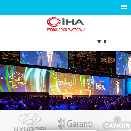
TR
EN