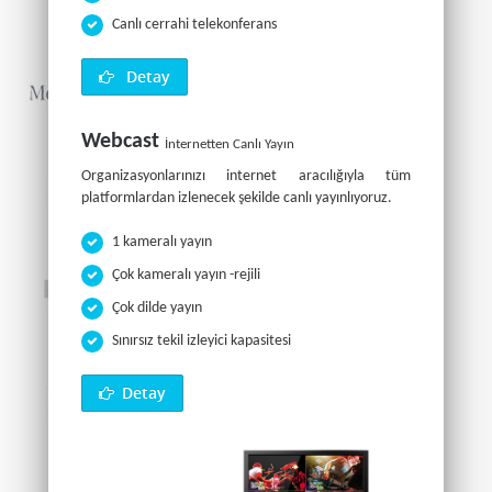
Canlı cerrahi telekonferans
Detay
Webcast
İnternetten Canlı Yayın
Organizasyonlarınızı internet aracılığıyla tüm
platformlardan izlenecek şekilde canlı yayınlıyoruz.
1 kameralı yayın
Çok kameralı yayın -rejili
Çok dilde yayın
Sınırsız tekil izleyici kapasitesi
Detay