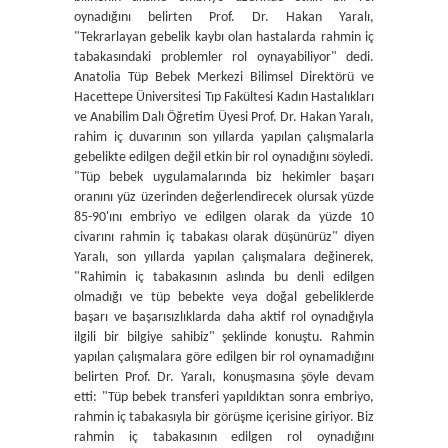
oynadığını belirten Prof. Dr. Hakan Yaralı,
"Tekrarlayan gebelik kaybı olan hastalarda rahmin iç
tabakasındaki problemler rol oynayabiliyor" dedi.
Anatolia Tüp Bebek Merkezi Bilimsel Direktörü ve
Hacettepe Üniversitesi Tıp Fakültesi Kadın Hastalıkları
ve Anabilim Dalı Öğretim Üyesi Prof. Dr. Hakan Yaralı,
rahim iç duvarının son yıllarda yapılan çalışmalarla
gebelikte edilgen değil etkin bir rol oynadığını söyledi.
"Tüp bebek uygulamalarında biz hekimler başarı
oranını yüz üzerinden değerlendirecek olursak yüzde
85-90'ını embriyo ve edilgen olarak da yüzde 10
civarını rahmin iç tabakası olarak düşünürüz" diyen
Yaralı, son yıllarda yapılan çalışmalara değinerek,
"Rahimin iç tabakasının aslında bu denli edilgen
olmadığı ve tüp bebekte veya doğal gebeliklerde
başarı ve başarısızlıklarda daha aktif rol oynadığıyla
ilgili bir bilgiye sahibiz" şeklinde konuştu. Rahmin
yapılan çalışmalara göre edilgen bir rol oynamadığını
belirten Prof. Dr. Yaralı, konuşmasına şöyle devam
etti: "Tüp bebek transferi yapıldıktan sonra embriyo,
rahmin iç tabakasıyla bir görüşme içerisine giriyor. Biz
rahmin iç tabakasının edilgen rol oynadığını