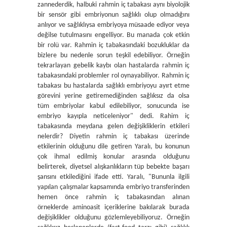
zannederdik, halbuki rahmin iç tabakası aynı biyolojik
bir sensör gibi embriyonun sağlıklı olup olmadığını
anlıyor ve sağlıklıysa embriyoya müsaade ediyor veya
değilse tutulmasını engelliyor. Bu manada çok etkin
bir rolü var. Rahmin iç tabakasındaki bozukluklar da
bizlere bu nedenle sorun teşkil edebiliyor. Örneğin
tekrarlayan gebelik kaybı olan hastalarda rahmin iç
tabakasındaki problemler rol oynayabiliyor. Rahmin iç
tabakası bu hastalarda sağlıklı embriyoyu ayırt etme
görevini yerine getiremediğinden sağlıksız da olsa
tüm embriyolar kabul edilebiliyor, sonucunda ise
embriyo kayıpla neticeleniyor" dedi. Rahim iç
tabakasında meydana gelen değişikliklerin etkileri
nelerdir? Diyetin rahmin iç tabakası üzerinde
etkilerinin olduğunu dile getiren Yaralı, bu konunun
çok ihmal edilmiş konular arasında olduğunu
belirterek, diyetsel alışkanlıkların tüp bebekte başarı
şansını etkilediğini ifade etti. Yaralı, "Bununla ilgili
yapılan çalışmalar kapsamında embriyo transferinden
hemen önce rahmin iç tabakasından alınan
örneklerde aminoasit içeriklerine bakılarak burada
değişiklikler olduğunu gözlemleyebiliyoruz. Örneğin