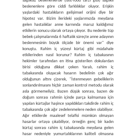
sağlıksız beslenenlerde (fast-food tarzı gibi) sağlıklı
beslenenlere göre ciddi farklılıklar oluyor. Erişkin
yaşlardaki hastalıkların gelişimsel orijini diye bir
hipotez var. Bizim ilerideki yaşlarımızda meydana
gelen hastalıklar anne karnında maruz kaldığımız
etkilerin sonucu olarak ortaya çıkıyor. Bu nedenle tüp
bebek çalışmalarında 6 haftalık süreçte anne adayının
beslenmesinin büyük ölçüde bir önemi var" diye
konuştu. Rahim iç yüzeyi kürtaj gibi müdahale
etkilerinden nasıl korunur? Rahim iç tabakasının
hekimler tarafından en itina gösterilen dokulardan
birisi olduğuna dikkat çeken Yaralı, rahim iç
tabakasında oluşacak hasarın bedelinin çok ağır
olduğunun altını çizerek, "İstenmeyen gebeliklerin
sonlandırılmasını hiçbir zaman kontrol metodu olarak
asla görmemeliyiz. Bazen düşük sonrası, bazen de
doğum sonrası rahmin içinde parça kalmaması için
yapılan kürtajlar haşince yapıldıkları takdirde rahim iç
tabakasında çok ağır zedelenmelere neden olabiliyor.
Ağır etkilerde maalesef telafisi mümkün olmayan
hasarlar ortaya çıkabiliyor, örneğin genç bir kadın
kürtaj sonrası rahim iç tabakasında meydana gelen
hasar nedeniyle yumurtalıklarının kaliteli olmasına