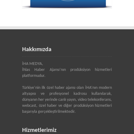
Hakkımızda
İHA MEDYA,
İhlas Haber Ajansı’nın prodüksiyon hizmetleri
platformudur.
Türkiye’nin ilk özel haber ajansı olan İHA’nın modern
altyapısı ve profesyonel kadrosu kullanılarak,
dünyanın her yerinde canlı yayın, video telekonferans,
webcast, özel haber ve diğer prodüksiyon hizmetleri
başarıyla gerçekleştirilmektedir.
Hizmetlerimiz