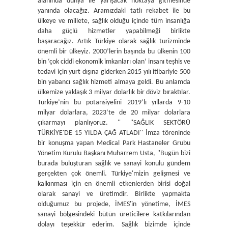
alanında dünya ile yarışacak noktaya gitmesinde
yanında olacağız. Aramızdaki tatlı rekabet ile bu
ülkeye ve millete, sağlık olduğu içinde tüm insanlığa
daha güçlü hizmetler yapabilmeği birlikte
başaracağız. Artık Türkiye olarak sağlık turizminde
önemli bir ülkeyiz. 2000’lerin başında bu ülkenin 100
bin ‘çok ciddi ekonomik imkanları olan’ insanı teşhis ve
tedavi için yurt dışına giderken 2015 yılı itibariyle 500
bin yabancı sağlık hizmeti almaya geldi. Bu anlamda
ülkemize yaklaşık 3 milyar dolarlık bir döviz bıraktılar.
Türkiye’nin bu potansiyelini 2019’lı yıllarda 9-10
milyar dolarlara, 2023’te de 20 milyar dolarlara
çıkarmayı planlıyoruz. '' ''SAĞLIK SEKTÖRÜ
TÜRKİYE'DE 15 YILDA ÇAĞ ATLADI'' İmza töreninde
bir konuşma yapan Medical Park Hastaneler Grubu
Yönetim Kurulu Başkanı Muharrem Usta, ''Bugün bizi
burada buluşturan sağlık ve sanayi konulu gündem
gerçekten çok önemli. Türkiye'mizin gelişmesi ve
kalkınması için en önemli etkenlerden birisi doğal
olarak sanayi ve üretimdir. Birlikte yapmakta
olduğumuz bu projede, İMES'in yönetime, İMES
sanayi bölgesindeki bütün üreticilere katkılarından
dolayı teşekkür ederim. Sağlık bizimde içinde