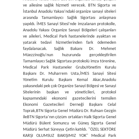
ve ailesine sağlık hizmeti verecek. BTN Sigorta ve
İstanbul Anadolu Yakası’ndaki organize sanayi siteleri
arasında Tamamlayıcı Sağlık Sigortası anlaşması
yapıldı. İMES Sanayi Sitesi’nde imzalanan protokolle,
Anadolu Yakası Organize Sanayi Bölgeleri çalışanları
ve aileleri, Medical Park hastanelerinde ayaktan ve
yatarak tedavi hizmetlerinden fark ödemeden
faydalanacak. Sağlık Bakanı Dr. Mehmet
Müezzinoğlu’nun huzurunda gerçekleştirilen
Tamamlayıcı Sağlık Sigortası protokolü imza törenine,
Medical Park Hastaneler GrubuYönetim Kurulu
Başkanı Dr. Muharrem Usta,İMES Sanayi Sitesi
Yönetim Kurulu Başkanı Kemal Akar,Anadolu
yakasındaki pek çok Organize Sanayi Bölgesi ve Sanayi
Sitelerinin başkan ve yöneticileri, protokol
kapsamındaki ekonomi gazetecilerini temsilen
Ekonomi Gazetecileri Derneği Başkanı Celal
Toprak,BTN Sigorta Genel Müdürü Dr. Ruhsan Gezgin
ileBTN Sigorta’nın çözüm ortakları Halk Sigorta Genel
Müdürü Bülent Somuncu ve Güneş Sigorta Genel
Müdürü Serhat Süreyya Çetin katıldı. ''ÖZEL SEKTÖRE
KARŞI OLUMSUZ BAKIŞIMIZ YOK'' Medical Park