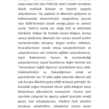
taşlarından biri olan İMES'de sizleri misafir etmekten
büyük mutluluk duyuyor ve hepinizi saygıyla
selamlıyorum. Hiç şüphesiz ki ülkemizin gelişmesi ve
kalkınmasında ekonomimizin vazgeçilmez parçası
olan KOBİ'lerimizin büyük emeği,çabası ve alınteri
vardır. İMES'in içinde yer aldığı DES ve KADOSAN
fabrikalar bölgesi ile Dudullu Sanayi Bölgesi, komşu
sanayi sitelerimiz ülkemizin her zaman önemli üretim
merkezlerinden olmuştur. Bugün üretim, istihdam,
ihracatlarımızın yüzakı olmuş sanayicilerimizin ve
çalışanlarımızın alın terlerini sağlıkla taçlandırıyoruz.
Sayın Bakanımızın huzuru ile onurlandırdığı
çalışanlarımızın sosyal hayatlarına değer katmak için
'Tamamlayıcı Sağlık Sigortası' protokolüne imza attık.
Hükümetimizin ve Bakanlığımızın emek ve
gayretleriyle son 10 yılda sağlık alanında ülkemiz pek
çok Avrupa ülkesinin gıpta ettiği seviyeye gelmiştir. Bu
konudaki yoğun mesaisine bizzat şahit olduğum Sayın
Bakanımıza şükranlarımı sunuyorum. Uzunca süre
üzerinde çalışarak bu sigorta paketi üzerinde emeği
geçen tüm arkadaşlarıma, Medical Park yönetim
kuruluna, yöneticilere, taleplerine çözüm sunan