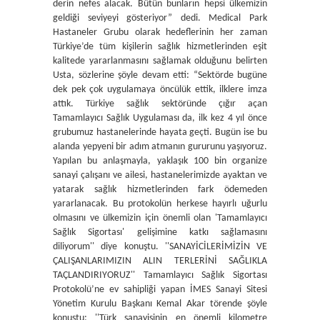
derin nefes alacak. Bütün bunların hepsi ülkemizin
geldiği seviyeyi gösteriyor” dedi. Medical Park
Hastaneler Grubu olarak hedeflerinin her zaman
Türkiye’de tüm kişilerin sağlık hizmetlerinden eşit
kalitede yararlanmasını sağlamak olduğunu belirten
Usta, sözlerine şöyle devam etti: “Sektörde bugüne
dek pek çok uygulamaya öncülük ettik, ilklere imza
attık. Türkiye sağlık sektöründe çığır açan
Tamamlayıcı Sağlık Uygulaması da, ilk kez 4 yıl önce
grubumuz hastanelerinde hayata geçti. Bugün ise bu
alanda yepyeni bir adım atmanın gururunu yaşıyoruz.
Yapılan bu anlaşmayla, yaklaşık 100 bin organize
sanayi çalışanı ve ailesi, hastanelerimizde ayaktan ve
yatarak sağlık hizmetlerinden fark ödemeden
yararlanacak. Bu protokolün herkese hayırlı uğurlu
olmasını ve ülkemizin için önemli olan 'Tamamlayıcı
Sağlık Sigortası' gelişimine katkı sağlamasını
diliyorum'' diye konuştu. ''SANAYİCİLERİMİZİN VE
ÇALIŞANLARIMIZIN ALIN TERLERİNİ SAĞLIKLA
TAÇLANDIRIYORUZ'' Tamamlayıcı Sağlık Sigortası
Protokolü’ne ev sahipliği yapan İMES Sanayi Sitesi
Yönetim Kurulu Başkanı Kemal Akar törende şöyle
konuştu: ''Türk sanayisinin en önemli kilometre