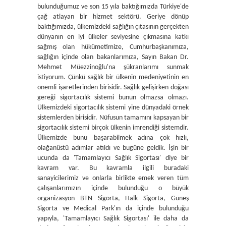
bulunduğumuz ve son 15 yıla baktığımızda Türkiye'de
çağ atlayan bir hizmet sektörü. Geriye dönüp
baktığımızda, ülkemizdeki sağlığın çıtasının gerçekten
dünyanın en iyi ülkeler seviyesine çıkmasına katkı
sağmış olan hükümetimize, Cumhurbaşkanımıza,
sağlığın içinde olan bakanlarımıza, Sayın Bakan Dr.
Mehmet Müezzinoğlu'na şükranlarımı sunmak
istiyorum. Çünkü sağlık bir ülkenin medeniyetinin en
önemli işaretlerinden birisidir. Sağlık gelişirken doğası
gereği sigortacılık sistemi bunun olmazsa olmazı.
Ülkemizdeki sigortacılık sistemi yine dünyadaki örnek
sistemlerden birisidir. Nüfusun tamamını kapsayan bir
sigortacılık sistemi birçok ülkenin imrendiği sistemdir.
Ülkemizde bunu başarabilmek adına çok hızlı,
olağanüstü adımlar atıldı ve bugüne geldik. İşin bir
ucunda da 'Tamamlayıcı Sağlık Sigortası' diye bir
kavram var. Bu kavramla ilgili buradaki
sanayicilerimiz ve onlarla birlikte emek veren tüm
çalışanlarımızın içinde bulunduğu o büyük
organizasyon BTN Sigorta, Halk Sigorta, Güneş
Sigorta ve Medical Park'ın da içinde bulunduğu
yapıyla, 'Tamamlayıcı Sağlık Sigortası' ile daha da