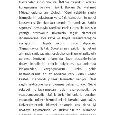
Hastaneler Grubu’na ve İMES'e teşekkür ederek
konuşmasına başlayan Sağlık Bakanı Dr. Mehmet
Müezzinoğlu,şunları söyledi: “Özel sektörle sağlık
hizmetlerini buluşturan ve sağlık hizmetlerinin genel
kapsayıcı sağlık sigortası dışında,'Tamamlayıcı Sağlık
Sigortası' boyutuyla Medical Park Grubu ile İMES'in
yaptığı protokolün ülkemizin sağlık hizmetleri
dinamiklerine ayrı katkı ve boyut kazandıracağına
inanıyorum. Hayırlı uğurlu olsun diyorum.
'Tamamlayıcı Sağlık Sigortası'nın sağlık hizmetleri
alımında sağlayacağı, gerek ekonomik gerek psikolojik
gerekse özgüven anlamında ilave desteklerinden
dolayı kendilerini tebrik ediyorum. Şu anlamda
iddiamızdan vazgeçmiyoruz: Bizim şehir
hastanelerimiz en az Medical Park Grubu kadar
kaliteli, standardı yüksek hizmetler veriyor. Özel
sağlık sektörüne karşı olumsuz bakışımız yok. Güçlü
rekabet anlayışımızdan asla vazgeçmedik ve
vazgeçmeyeceğiz. Sağlık turizmini onlarla beraber
yapacağız, millete hizmeti onlarla beraber yapacağız.
Üniversitelerimiz bilimsel anlamda çok daha iyi
noktaya taşımasında ve Türkiye'nin tıp biliminde