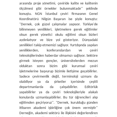
arasında proje yönetimi, çeviride kalite ve kalitenin
ölçülmesi gibi örnekler bulunmaktadır'' şeklinde
konuştu. NGN İstanbul çeviri firmasının Genel
Koordinatörü Nilgün Başaran ise şöyle konuştu:
''Dernek, çok güzel çalışmalar yapıyor. Türkiye'de
bilinmeyen yenilikleri, işletmelere gerek eğitimler
olsun gerek yönetici okulu eğitimi olsun bizleri
aydınlatıyor ve bize yol gösteriyor. Dünyadaki
yenilikleri takip etmemizi sağlıyor. Yurtdışında yapılan
yeniliklerden, konferanslardan ve çeviri
teknolojilerinden haberdar olmamızı sağlıyor. Sektöre
girmek isteyen gençler, üniversitelerden mezun
olduktan sonra bizim gibi kurumsal çeviri
işletmelerine başvurup bizimle iletişime geçebilirler.
Sadece çevirmenlik değil, terminoloji uzmanı da
olabiliyor ya da şirketler içerisinde çeşitli
departmanlarda da çalışabilirler. Editörlük
yapabilirler ya da çeviri teknolojileriyle alakalı
konularda uzmanlaşabilirler. Bu tür öğrencileri alıp
eğitimden geçiriyoruz''. ''Dernek, kurulduğu günden
itibaren akademi işbirliğine çok önem vermiştir''
Derneğin, akademi sektörü ile ilişkisini değerlendiren