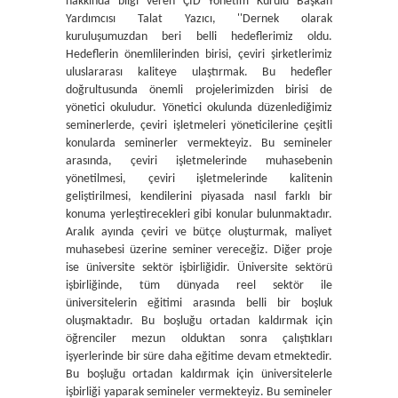
hakkında bilgi veren ÇİD Yönetim Kurulu Başkan
Yardımcısı Talat Yazıcı, ''Dernek olarak
kuruluşumuzdan beri belli hedeflerimiz oldu.
Hedeflerin önemlilerinden birisi, çeviri şirketlerimiz
uluslararası kaliteye ulaştırmak. Bu hedefler
doğrultusunda önemli projelerimizden birisi de
yönetici okuludur. Yönetici okulunda düzenlediğimiz
seminerlerde, çeviri işletmeleri yöneticilerine çeşitli
konularda seminerler vermekteyiz. Bu semineler
arasında, çeviri işletmelerinde muhasebenin
yönetilmesi, çeviri işletmelerinde kalitenin
geliştirilmesi, kendilerini piyasada nasıl farklı bir
konuma yerleştirecekleri gibi konular bulunmaktadır.
Aralık ayında çeviri ve bütçe oluşturmak, maliyet
muhasebesi üzerine seminer vereceğiz. Diğer proje
ise üniversite sektör işbirliğidir. Üniversite sektörü
işbirliğinde, tüm dünyada reel sektör ile
üniversitelerin eğitimi arasında belli bir boşluk
oluşmaktadır. Bu boşluğu ortadan kaldırmak için
öğrenciler mezun olduktan sonra çalıştıkları
işyerlerinde bir süre daha eğitime devam etmektedir.
Bu boşluğu ortadan kaldırmak için üniversitelerle
işbirliği yaparak semineler vermekteyiz. Bu semineler