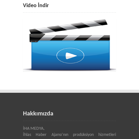
Video İndir
Hakkımızda
İHA MEDYA,
İhlas Haber Ajansı’nın prodüksiyon hizmetleri