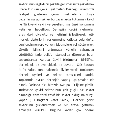
sektörünün sağlıklı bir şekilde gelişmesini teşvik etmek
üzere kurulan Çeviri İşletmeleri Derneği, ülkemizde
faaliyet gösteren çeviri işletmelerini dünya
pazarlarına açmak ve bu pazarlarda tutunmak kaydı
ile Türkiye'yi çeviri ve yerelleştirme üssü konumuna
getirmeyi hedefliyor. Derneğin, çeviri işletmeleri
arasındaki diyaloğu ve iletişimi iyileştirerek, etik
mesleki değerlerin yerleşmesine katkıda bulunduğu,
yeni çevirmenlere ve yeni işletmelere yol göstererek,
tüketici bilincini artırmaya yönelik çalışmalar
yürüttüğü ifade edildi. İstanbul'da düzenlen basın
toplantısında Avrupa Çeviri İşletmeleri Birliği'ne,
dernek olarak üye olduklarını duyuran ÇİD Başkanı
Rafet Saltık, konu hakkında bilgiler verdi. Toplantıya
dernek üyeleri ve sektör temsilcileri katıldı.
Toplantıda ayrıca derneğin yaptığı çalışmalar ele
alındı. ''Aslında biz, birazda Avrupa Birliği'ne girdik''
Türkiye'de çeviri sektörünün çok güçlü bir sektör
olmadığı, tam tersi zayıf bir sektör olduğuna vurgu
yapan ÇİD Başkanı Rafet Saltık, ''Dernek, çeviri
sektörünü güçlendirmek ve bir araya getirmek
amacıyla kuruldu. Bugüne kadar çok önemli