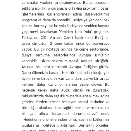
çalışmalar yaptığımızı düşünüyoruz. Bunlar akademi
sektörü işbirliği programı, iş ortaklığı programı, çeviri
işletmelerinin güçlendirmesi adına düzenlediğimiz
programı ve daha da önemlisi Türkiye'ye yeniden İpek
Yolu'nu kurmayı, ve bu yolu Türkiye'de yeniden hayata
geçirmeyi tasarlayan 'Yeniden İpek Yolu' projemiz.
Türkiye'de ÇİD, Avrupa Çeviri İşletmeleri Birliğinin
üyesi olmuştur. 2 sene kadar önce bu başvuruyu
yaptık. Bu bir noktada aslında tercüme sektöründe,
dünya tercüme sektörlerinde Avrupa Birliğinin
kendisidir. Bizim sektörümüzdeki Avrupa Birliğidir.
Aslında biz, sektör olarak Avrupa Birliğine girdik.
Darısı ülkemizin başına. Her türlü alanda olduğu gibi
üyelerin ve bireylerin yan yana durması ve bir araya
gelmesi daha güçlü olmalarına vesile oluyor. Bu
nedenle gerek daha güçlü olmak ve dünyadaki
rakiplerimizle daha sağlıklı mücadele edebilmek adına
gerekse bizden hizmet bekleyen sanayi kesimine ve
tüm diğer alanlara daha sağlıklı hizmet vermek adına
bir çatı altına toplanmak durumundayız'' dedi.
''Hedeflerin önemlilerinden birisi, çeviri şirketlerimiz
uluslararası kaliteye ulaştırmak'' Derneğin projeleri