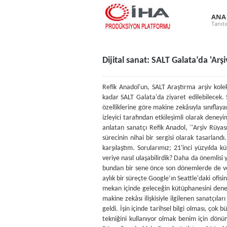
ANA
Tanıt
Dijital sanat: SALT Galata’da 'Arşi
Refik Anadol'un, SALT Araştırma arşiv kolek
kadar SALT Galata'da ziyaret edilebilecek. 
özelliklerine göre makine zekâsıyla sınıflay
izleyici tarafından etkileşimli olarak deneyi
anlatan sanatçı Refik Anadol, ''Arşiv Rüya
sürecinin nihai bir sergisi olarak tasarland
karşılaştım. Sorularımız; 21'inci yüzyılda
veriye nasıl ulaşabilirdik? Daha da önemlisi 
bundan bir sene önce son dönemlerde de veriy
aylık bir süreçte Google’ın Seattle'daki ofis
mekan içinde geleceğin kütüphanesini deneyi
makine zekâsı ilişkisiyle ilgilenen sanatçılar
geldi. İşin içinde tarihsel bilgi olması, çok
tekniğini kullanıyor olmak benim için dönüm