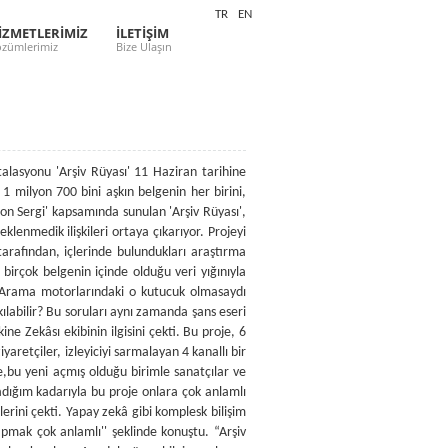
TR
EN
İZMETLERİMİZ
İLETİŞİM
zümlerimiz
Bize Ulaşın
talasyonu 'Arşiv Rüyası' 11 Haziran tarihine
1 milyon 700 bini aşkın belgenin her birini,
Son Sergi' kapsamında sunulan 'Arşiv Rüyası',
klenmedik ilişkileri ortaya çıkarıyor. Projeyi
arafından, içlerinde bulundukları araştırma
 birçok belgenin içinde olduğu veri yığınıyla
r? Arama motorlarındaki o kutucuk olmasaydı
kılabilir? Bu soruları aynı zamanda şans eseri
e Zekâsı ekibinin ilgisini çekti. Bu proje, 6
aretçiler, izleyiciyi sarmalayan 4 kanallı bir
e,bu yeni açmış olduğu birimle sanatçılar ve
Anladığım kadarıyla bu proje onlara çok anlamlı
lerini çekti. Yapay zekâ gibi komplesk bilişim
apmak çok anlamlı'' şeklinde konuştu. “Arşiv