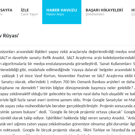
 SAYFA
İZLE
HABER HAVUZU
BAŞARI HİKAYELERİ
H
ım
Canlı Yayın
Haber Arşiv
Şirketlerden
Çö
v Rüyası'
siyonları arasındaki ilişkileri yapay zekâ araçlarıyla değerlendirdiği medya ens
SALT'ın davetiyle sanatçı Refik Anadol, SALT Araştırma arşiv koleksiyonlarındaki 
an algoritmalarla bir medya enstalasyonunda görselleştirdi. 'Sanat Kullanımları: 
mlenebildiği gibi, müdahale edilmediğinde 'rüyaya dalarak' belgeler arasındaki be
sı yaklaşık 1 yıl önce Vasıf Kortun, November Paytner ve SALT Araştırma ekibi t
ı. Sanatçı olarak, ellerindeki 1 milyon 700 bin Osmanlı Bankası arşivleri ve daha
 kütüphane ne demektir? Verinin bilgiye dönüşmesinde başımıza neler gelebili
yapay zekânınaktif olduğu bir gelecekte bu veriye nasıl daha hızlı ulaşabilir ve ba
le ilgili fazla sanat eseri üretme şansım oldu. Proje Google Sanatçılar ve Makin
inde yapay zeka mühendisleriyle beraber gerçekleştirilmiştir. Projenin sonucunda ziy
mle şansını buluyor'' dedi. ''Google ile birçok projemiz ortaya çıkacak'' Googl
ı sürekli olarak takip ediyor. İşbirlikleri hakkında bilgi veren sanatçı Anadol, ''
 büyük veri yığınını zaten yapay zekâolmadan göremiyor olmamız gibi durumlar ilgi
 noktasıydı. Google ile birçok projemiz olacak;. İlkini Türkiye ve İstanbul'da y