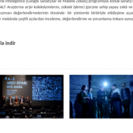
ine Intelligence [Google Sanatçılar ve Makine Zekâsı] programıyla konuk sanatçı o
LT Araştırma arşiv koleksiyonlarını, yüksek işlemci gücüne sahip yapay zekâ ve
-uzman değerlendirmelerinin ötesinde- bir yöntemle birbiriyle etkileşime aça
i bir mekânda çeşitli açılardan inceleme, değerlendirme ve yorumlama imkanı sunu
la indir