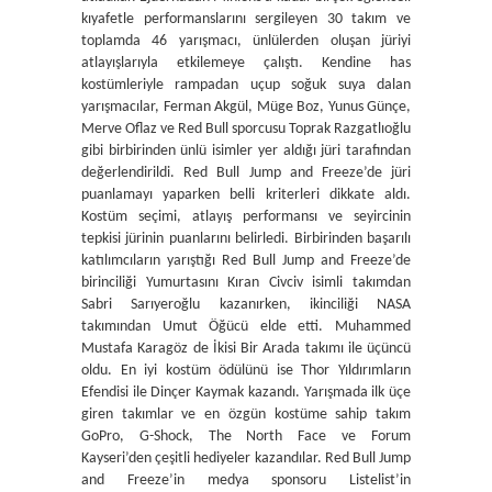
kıyafetle performanslarını sergileyen 30 takım ve
toplamda 46 yarışmacı, ünlülerden oluşan jüriyi
atlayışlarıyla etkilemeye çalıştı. Kendine has
kostümleriyle rampadan uçup soğuk suya dalan
yarışmacılar, Ferman Akgül, Müge Boz, Yunus Günçe,
Merve Oflaz ve Red Bull sporcusu Toprak Razgatlıoğlu
gibi birbirinden ünlü isimler yer aldığı jüri tarafından
değerlendirildi. Red Bull Jump and Freeze’de jüri
puanlamayı yaparken belli kriterleri dikkate aldı.
Kostüm seçimi, atlayış performansı ve seyircinin
tepkisi jürinin puanlarını belirledi. Birbirinden başarılı
katılımcıların yarıştığı Red Bull Jump and Freeze’de
birinciliği Yumurtasını Kıran Civciv isimli takımdan
Sabri Sarıyeroğlu kazanırken, ikinciliği NASA
takımından Umut Öğücü elde etti. Muhammed
Mustafa Karagöz de İkisi Bir Arada takımı ile üçüncü
oldu. En iyi kostüm ödülünü ise Thor Yıldırımların
Efendisi ile Dinçer Kaymak kazandı. Yarışmada ilk üçe
giren takımlar ve en özgün kostüme sahip takım
GoPro, G-Shock, The North Face ve Forum
Kayseri’den çeşitli hediyeler kazandılar. Red Bull Jump
and Freeze’in medya sponsoru Listelist’in