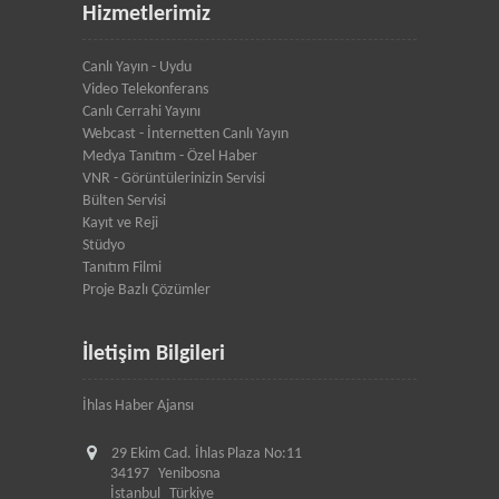
Hizmetlerimiz
Canlı Yayın - Uydu
Video Telekonferans
Canlı Cerrahi Yayını
Webcast - İnternetten Canlı Yayın
Medya Tanıtım - Özel Haber
VNR - Görüntülerinizin Servisi
Bülten Servisi
Kayıt ve Reji
Stüdyo
Tanıtım Filmi
Proje Bazlı Çözümler
İletişim Bilgileri
İhlas Haber Ajansı
29 Ekim Cad. İhlas Plaza No:11
34197
Yenibosna
İstanbul
Türkiye