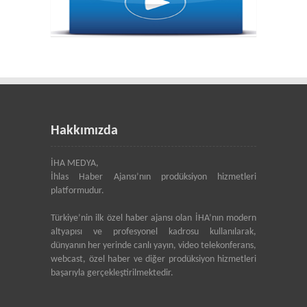
Hakkımızda
İHA MEDYA,
İhlas Haber Ajansı’nın prodüksiyon hizmetleri
platformudur.
Türkiye’nin ilk özel haber ajansı olan İHA’nın modern
altyapısı ve profesyonel kadrosu kullanılarak,
dünyanın her yerinde canlı yayın, video telekonferans,
webcast, özel haber ve diğer prodüksiyon hizmetleri
başarıyla gerçekleştirilmektedir.