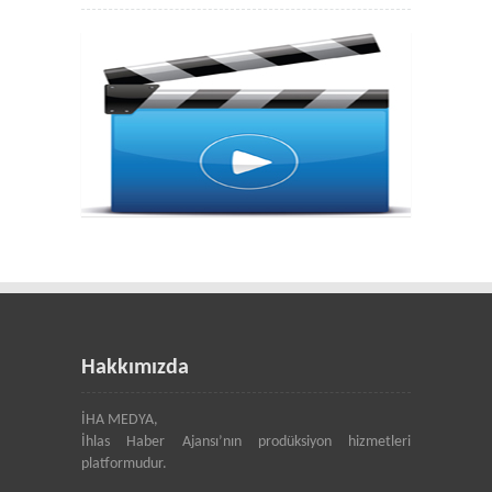
Hakkımızda
İHA MEDYA,
İhlas Haber Ajansı’nın prodüksiyon hizmetleri
platformudur.