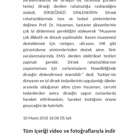
yaralanmalarda ise dirseğin dış tarafında görülen
tenisçi dirseği denilen rahatsızlığa rastlandığını
söyledi. DİRSEĞİNİZİ DİNLENDİRİN Dirsek
rahatsızlıklarında tanı ve tedavi yöntemlerine
değinen Prof. Dr. Hausman, hastanın şikayetlerinin
çok iyi dinlenmesi gerektiğini söyleyerek “Muayene
çok dikkatli ve detaylı yapılmalıdır. Bazen muayeneyi
desteklemek için röntgen, ultrason, MR gibi
görüntüleme yöntemlerinden destek alınır. Sinir
yaralanmalarında EMG denilen elektriksel testleri
yapmak gerekir. Dirsek rahatsızlıklarının
yaşanmaması için zorlanmaların hissedildiğinde
dirseğin dinlendirmesi önemlidir” dedi. Türkiye’nin
dünyanın en iyi dirsek tedavilerinin uygulandığı ülkeler
arasında olduğunun altını çizen Hausman, cerrahi
tedavilerden sonra dirseğin uygun zamanlarda
hareket ettirilmesinin, hareket kısıtlığının önüne
geçeceğini de hatırlattı.
10 Mayıs 2016 16:06 ÖS Salı
Tüm içeriği video ve fotoğraflarıyla indir