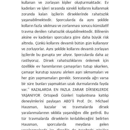
kullanan ve zorlayan kişiler oluşturmaktadır. Ev
kadınları ve işleri sırasında sürekli kollarını kullanmak
zorunda kalan işçilerin dirseklerinde rahatsızlık
yaşanabilmektedir. Sporcularda da aynı şekilde
kolların fazla sıkılması ve zorlanması sonucu kümülatif
travma denilen rahatsızlık oluşabilmektedir. Bilinenin
aksine ev kadınları sporculara göre daha büyük risk
altında. Çünkü kollarını devamlı bütün gün kullanıyor
ve zorluyorlar. Aynı şekilde kollarını devamlı zorlayan
işçilerde bu gurupta yer alıyor. Sporcularda daha az
rastlıyoruz. Dirsek rahatsızlıklarını önlemek için
özellikle ev hanımlarının çamaşırları tutup sıkarken,
çamaşır kurutup suyunu alırken aşırı sıkmamaları ve
her gün yapmamaları gerekir. Sonrasında ağrı varsa
bir süre bunları yapmaktan uzak durmalarında fayda
var.'' KAZALARDA EN FAZLA ZARAR DİRSEKLERDE
YAŞANIYOR Ortopedi Günleri toplantısına katılıp
deneyimlerini paylaşan ABD’li Prof. Dr. Michael
Hausman, kazalar ve travmalarda dirsek
yaralanmalarının sıklıkla yaşandığını dile getirdi. Bu
tür travmalarda dirseklerin kırılabileceğini belirten
Hausman, sporcularda meydana gelen