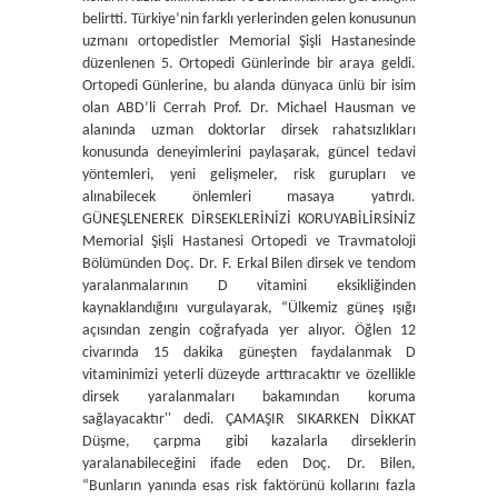
belirtti. Türkiye’nin farklı yerlerinden gelen konusunun
uzmanı ortopedistler Memorial Şişli Hastanesinde
düzenlenen 5. Ortopedi Günlerinde bir araya geldi.
Ortopedi Günlerine, bu alanda dünyaca ünlü bir isim
olan ABD’li Cerrah Prof. Dr. Michael Hausman ve
alanında uzman doktorlar dirsek rahatsızlıkları
konusunda deneyimlerini paylaşarak, güncel tedavi
yöntemleri, yeni gelişmeler, risk gurupları ve
alınabilecek önlemleri masaya yatırdı.
GÜNEŞLENEREK DİRSEKLERİNİZİ KORUYABİLİRSİNİZ
Memorial Şişli Hastanesi Ortopedi ve Travmatoloji
Bölümünden Doç. Dr. F. Erkal Bilen dirsek ve tendom
yaralanmalarının D vitamini eksikliğinden
kaynaklandığını vurgulayarak, “Ülkemiz güneş ışığı
açısından zengin coğrafyada yer alıyor. Öğlen 12
civarında 15 dakika güneşten faydalanmak D
vitaminimizi yeterli düzeyde arttıracaktır ve özellikle
dirsek yaralanmaları bakamından koruma
sağlayacaktır'' dedi. ÇAMAŞIR SIKARKEN DİKKAT
Düşme, çarpma gibi kazalarla dirseklerin
yaralanabileceğini ifade eden Doç. Dr. Bilen,
“Bunların yanında esas risk faktörünü kollarını fazla