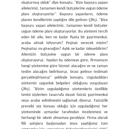
oluşturmuş olduk'' diye konuştu. ''Bize başvuru yapan
ailelerimiz, tamamen kendi bütçelerine uygun ödeme
planı oluşturuyorlar'' Başvuru yapanların, ödeme
planını kendilerinin yaptığını dile getiren Çiftçi, ''Bize
başvuru yapan ailelerimiz, tamamen kendi bütçeler
uygun ödeme planı oluşturuyorlar. Bu yöntemi tercih
eden bir aile, ben ne kadar fiyata bir gayrimenkul,
araba almak istiyorum? Peşinat verecek miyim?
Peşinatsız mı gireceğim? Aylık ne kadar ödeyebilirim?
Ailemizin bütçesine uygun bir ödeme planı
oluşturuyoruz. Yapılan bu ödemeye göre, firmamızın
hangi yöntemine göre hizmet alacağını ve ne zaman
teslim alacağını belirliyoruz. Sırası gelince teslimatı
gerçekleştiriyoruz'' şeklinde konuştu. Uyguladıkları
yöntemin uygunluk belgeleri olduğunu vurgulayan
Çiftçi, ''Bizim uyguladığımız yöntemlerin özellikle
ismini söylerken tasarrufa dayalı faizsiz gayrimenkul
veya araba edinilmesini sağlamak diyoruz. Faizsizlik
prensibi söz konusu olduğu için uyguladığımız her
yönteminde uzmanlar tarafından incelenmesi ve
herhangi bir sıkıntı olmaması gerekiyor. Firma olarak
fiili satışlara başlamadan önce yaptığımız tüm