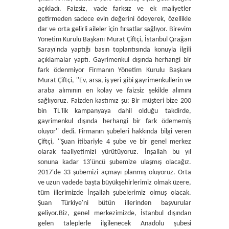
açıkladı. Faizsiz, vade farksız ve ek maliyetler
getirmeden sadece evin değerini ödeyerek, özellikle
dar ve orta gelirli aileler için fırsatlar sağlıyor. Birevim
Yönetim Kurulu Başkanı Murat Çiftçi, İstanbul Çırağan
Sarayı'nda yaptığı basın toplantısında konuyla ilgili
açıklamalar yaptı. Gayrimenkul dışında herhangi bir
fark ödenmiyor Firmanın Yönetim Kurulu Başkanı
Murat Çiftçi, ''Ev, arsa, iş yeri gibi gayrimenkullerin ve
araba alımının en kolay ve faizsiz şekilde alımını
sağlıyoruz. Faizden kastımız şu: Bir müşteri bize 200
bin TL'lik kampanyaya dahil olduğu takdirde,
gayrimenkul dışında herhangi bir fark ödememiş
oluyor'' dedi. Firmanın şubeleri hakkında bilgi veren
Çiftçi, ''Şuan itibariyle 4 şube ve bir genel merkez
olarak faaliyetimizi yürütüyoruz. İnşallah bu yıl
sonuna kadar 13'üncü şubemize ulaşmış olacağız.
2017'de 33 şubemizi açmayı planmış oluyoruz. Orta
ve uzun vadede başta büyükşehirlerimiz olmak üzere,
tüm illerimizde İnşallah şubelerimiz olmuş olacak.
Şuan Türkiye'ni bütün illerinden başvurular
geliyor.Biz, genel merkezimizde, İstanbul dışından
gelen taleplerle ilgilenecek Anadolu şubesi