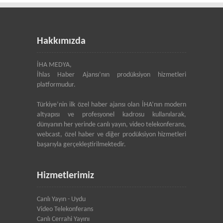
Hakkımızda
İHA MEDYA,
İhlas Haber Ajansı’nın prodüksiyon hizmetleri
platformudur.
Türkiye’nin ilk özel haber ajansı olan İHA’nın modern
altyapısı ve profesyonel kadrosu kullanılarak,
dünyanın her yerinde canlı yayın, video telekonferans,
webcast, özel haber ve diğer prodüksiyon hizmetleri
başarıyla gerçekleştirilmektedir.
Hizmetlerimiz
Canlı Yayın - Uydu
Video Telekonferans
Canlı Cerrahi Yayını