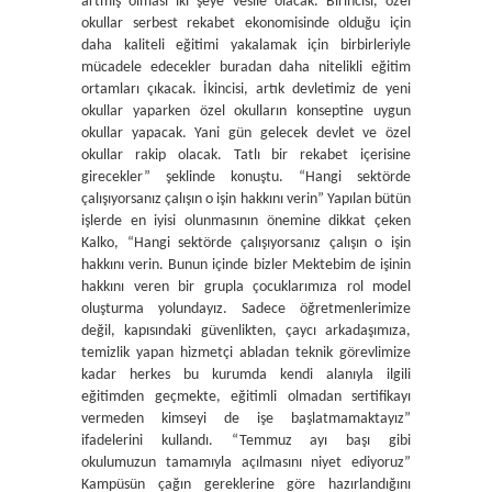
artmış olması iki şeye vesile olacak. Birincisi, özel
okullar serbest rekabet ekonomisinde olduğu için
daha kaliteli eğitimi yakalamak için birbirleriyle
mücadele edecekler buradan daha nitelikli eğitim
ortamları çıkacak. İkincisi, artık devletimiz de yeni
okullar yaparken özel okulların konseptine uygun
okullar yapacak. Yani gün gelecek devlet ve özel
okullar rakip olacak. Tatlı bir rekabet içerisine
girecekler” şeklinde konuştu. “Hangi sektörde
çalışıyorsanız çalışın o işin hakkını verin” Yapılan bütün
işlerde en iyisi olunmasının önemine dikkat çeken
Kalko, “Hangi sektörde çalışıyorsanız çalışın o işin
hakkını verin. Bunun içinde bizler Mektebim de işinin
hakkını veren bir grupla çocuklarımıza rol model
oluşturma yolundayız. Sadece öğretmenlerimize
değil, kapısındaki güvenlikten, çaycı arkadaşımıza,
temizlik yapan hizmetçi abladan teknik görevlimize
kadar herkes bu kurumda kendi alanıyla ilgili
eğitimden geçmekte, eğitimli olmadan sertifikayı
vermeden kimseyi de işe başlatmamaktayız”
ifadelerini kullandı. “Temmuz ayı başı gibi
okulumuzun tamamıyla açılmasını niyet ediyoruz”
Kampüsün çağın gereklerine göre hazırlandığını