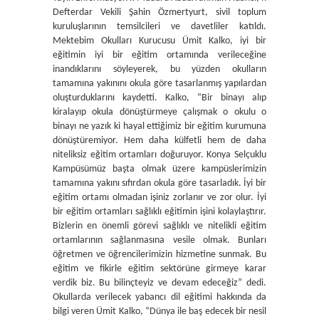
Defterdar Vekili Şahin Özmertyurt, sivil toplum
kuruluşlarının temsilcileri ve davetliler katıldı.
Mektebim Okulları Kurucusu Ümit Kalko, iyi bir
eğitimin iyi bir eğitim ortamında verileceğine
inandıklarını söyleyerek, bu yüzden okulların
tamamına yakınını okula göre tasarlanmış yapılardan
oluşturduklarını kaydetti. Kalko, “Bir binayı alıp
kiralayıp okula dönüştürmeye çalışmak o okulu o
binayı ne yazık ki hayal ettiğimiz bir eğitim kurumuna
dönüştüremiyor. Hem daha külfetli hem de daha
niteliksiz eğitim ortamları doğuruyor. Konya Selçuklu
Kampüsümüz başta olmak üzere kampüslerimizin
tamamına yakını sıfırdan okula göre tasarladık. İyi bir
eğitim ortamı olmadan işiniz zorlanır ve zor olur. İyi
bir eğitim ortamları sağlıklı eğitimin işini kolaylaştırır.
Bizlerin en önemli görevi sağlıklı ve nitelikli eğitim
ortamlarının sağlanmasına vesile olmak. Bunları
öğretmen ve öğrencilerimizin hizmetine sunmak. Bu
eğitim ve fikirle eğitim sektörüne girmeye karar
verdik biz. Bu bilinçteyiz ve devam edeceğiz” dedi.
Okullarda verilecek yabancı dil eğitimi hakkında da
bilgi veren Ümit Kalko, “Dünya ile baş edecek bir nesil