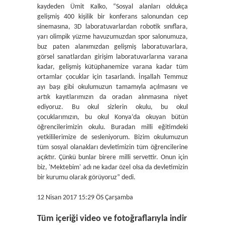
kaydeden Ümit Kalko, “Sosyal alanları oldukça
gelişmiş 400 kişilik bir konferans salonundan cep
sinemasına, 3D laboratuvarlardan robotik sınıflara,
yarı olimpik yüzme havuzumuzdan spor salonumuza,
buz paten alanımızdan gelişmiş laboratuvarlara,
görsel sanatlardan girişim laboratuvarlarına varana
kadar, gelişmiş kütüphanemize varana kadar tüm
ortamlar çocuklar için tasarlandı. İnşallah Temmuz
ayı başı gibi okulumuzun tamamıyla açılmasını ve
artık kayıtlarımızın da oradan alınmasına niyet
ediyoruz. Bu okul sizlerin okulu, bu okul
çocuklarımızın, bu okul Konya’da okuyan bütün
öğrencilerimizin okulu. Buradan milli eğitimdeki
yetkililerimize de sesleniyorum. Bizim okulumuzun
tüm sosyal olanakları devletimizin tüm öğrencilerine
açıktır. Çünkü bunlar birere milli servettir. Onun için
biz, 'Mektebim' adı ne kadar özel olsa da devletimizin
bir kurumu olarak görüyoruz” dedi.
12 Nisan 2017 15:29 ÖS Çarşamba
Tüm içeriği video ve fotoğraflarıyla indir