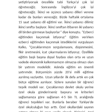
yetiştiriyorsak öncelikle tabi Türkçe'yi çok iyi
öğreteceğiz. Sonrasında İngilizce'yi çok iyi
öğreteceğiz. İkinci ve üçüncü yabancı dilleri verene
kadar da bunları vereceğiz. Bizde haftalık ortalama
15 saat yabancı dil eğitimi var. İkinci yabancı dilimiz
ikinci sınıfta başlıyor. İkinci sınıftan itibaren iki yabancı
dil birden görmeye başlıyorlar” diye konuştu. “Ezberci
eğitimden kaçınmak istiyoruz” Eğitim verirken
ezberci eğitimden kaçınmak istediklerini vurgulayan
Kalko, “Çocuklarımızın sorgulamasını, düşünmesini,
fikir üretmesini, icat çıkarmalarını istiyoruz. Özellikle
eğitim başlı başına dışsal faydası olan orta ve uzun
vadede ekonomik kalkınmamızın olmazsa olmazı olan
bir yatırım modelidir. Aslında eğitim en önemli
yatırımdır. Bütçemizin yüzde 20’si milli eğitime
ayrılmış vaziyette. Uzun yıllardır ilk defa artık en çok
bütçe eğitime ayrılıyor. Sizlere sunulan bir öğrenci
teşvik modeli var. Çocuklarınızı devlet okulu yerine
özel okula gönderirseniz başvuru ve kriterleri
sağlamanıza göre sağlanan 4-5 bin TL aralığında
öğrenci teşvikleri var. Bunlarla beraber Türkiye’de
özel okulculuğun hızı arttı. Özel okullardaki sayının