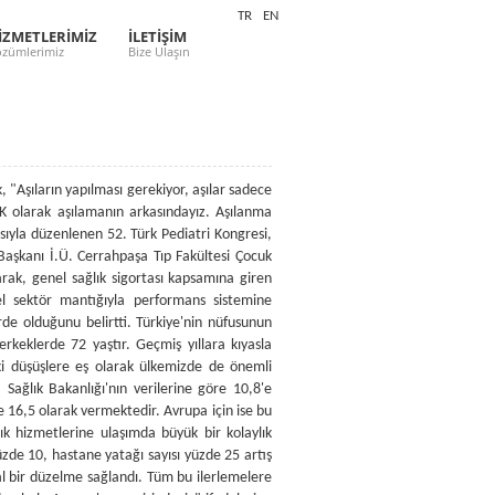
TR
EN
İZMETLERİMİZ
İLETİŞİM
zümlerimiz
Bize Ulaşın
önemli olan anne sütünün kullanımı çok yoğun bir şekilde desteklenmelidir" açıklanmasını yaptı. "TEK TEK AŞILAMA YÜZDE 90" Çocuklarda aşılanmanın önemine de değinen, Prof. Dr. Vural, "Çocuk sağlığı açısından çok önemli bir koruyucu hekimlik yöntemidir. Bugün itibariyle, gelişmiş ülkeler arasında bile en çok sayıda hastalığa karşı aşılama yapan ülkelerden biri konumundayız. Bu tabii ki ülkemiz çocukları açısından çok sevindirici bir durumdur. Aşılama oranları da tek tek her aşı için yüzde 90'lar düzeyindeyken, tüm aşıların tam olarak yapıldığı çocuk oranımız yüzde 74'tür. Tam aşılama konusunda biraz daha yol almamız gerekiyor" dedi. DİJİTAL DÜNYADA 3-4 YAŞIN ÖNEMİ Dijital ortamda fazla yaşayan çocukların konuşmalarının geciktiğine değinen Prof. Dr. Vural, "Otistik bir takım bulgular oraya çıkıyor. 2-3 yaşına kadar çocukların dijital dünya ile temas etmemelerini öneriyorum. Aileler çok mutlu oluyor çocukları Ipad kullanmaya başladıklarında. Oysa o Ipadler zaten 3-4 yaşındaki çocukların kullanabilmesi için yapılmıştır. Kullanabilmesi çocuğun zeki veya başarılı olduğunu göstermez. Ama bu şekilde yorumlanıyor" ifadelerini kullandı. "AŞILARIN YAPILMASI GEREKİYOR" Türkiye'deki aşı tartışmalarına da değinen Prof. Dr. Vural, "Aşıların yapılması gerekiyor, aşılar sadece kişinin çocuğunu değil toplumu da koruyor. Siz aşı ile hastalık riskini azaltırken, etrafa bulaştırmayı da önlüyorsunuz. TPD olarak aşılamanın arkasındayız. Aşılanma çocukların hakkıdır ve bu hak ellerinden alınmamalıdır" dedi. "SURİYELİ ÇOCUKLAR NEDENİYLE AŞILAMA ÖNE ÇEKİLDİ" Prof. Dr. Vural, Suriyeli çocukların aşı durumu ile ilgili ise şu bilgileri verdi: "Riskler artıyor. Sağlık Bakanlığı buna bağlı olarak bir takım aşıları öne çekti. Biz de takip ediyoruz. Kızamık aşısı normalde 1 yaşında yapılırdı ama 9 aya indirildi. Niye risk arttı. Birinci yılda yeniden kızamık aşısı yapılıyor. Risk artınca aşılama öne çekildi. Türkiye'de her sene 60 bin Suriyeli yeni doğan bulunuyor." "EĞİTİMDE EŞİTSİZLİK" Herkese Bilim ve Teknoloji Dergisi Editörü Orhan Bursalı, çevre eğitiminin geniş bir boyutunun olduğunu belirterek, Türkiye'nin bu noktada derin sorunlarının olduğunu söyledi. Türkiye'de çocukların eğitime ulaşım eşitsizliği yaşadığına değinen Bursalı, "Gelir dağılımı eşitsizliği, bütün bunlar çocukların geleceğini etkileyen temel faktörlerinden biridir. Ülkemizde çocuklar arasında eşit bir eğitimim olduğunu söyleyemeyiz. Çocukların yeteneği doğrultusunda, doğuştan aldıkları yetenekleri, dışa vurabilecek ve bunu gerçekleştirebilecek bir atmosfer var mı yok mu temel sorunumuzdur. Çok büyük bi