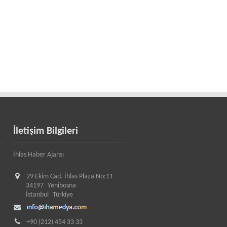
İletişim Bilgileri
İhlas Haber Ajansı
29 Ekim Cad. İhlas Plaza No:11
34197
Yenibosna
İstanbul
Türkiye
+90 (212) 454 33 33