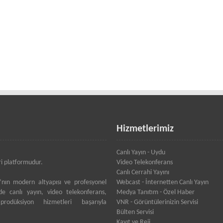
Hizmetlerimiz
Canlı Yayın - Uydu
ri platformudur.
Video Telekonferans
Canlı Cerrahi Yayını
A’nın modern altyapısı ve profesyonel
Webcast - İnternetten Canlı Yayın
de canlı yayın, video telekonferans,
Medya Tanıtım - Özel Haber
düksiyon hizmetleri başarıyla
VNR - Görüntülerinizin Servisi
Bülten Servisi
Kayıt ve Reji