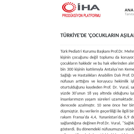
ANA
Tanıt
TÜRKİYE'DE 'ÇOCUKLARIN AŞIL
Türk Pediatri Kurumu Başkanı Prof.Dr. Mehmet Vural, Türkiye'deki bebeklere yapılan aşıların yargıya taşınması ile ilgili olarak, "Aşıların yapılması gerekiyor, aşılar sadece kişinin çocuğunu değil toplumu da koruyor. Siz aşı ile hastalık riskini azaltırken, etrafa bulaştırmayı da önlüyorsunuz. TPK olarak aşılamanın arkasındayız. Aşılanma çocukların hakkıdır ve bu hak ellerinden alınmamalıdır" dedi. Türk Pediatri Kurumu (TPK) tarafından, 'Çocuk ve Çevre' temasıyla düzenlenen 52. Türk Pediatri Kongresi, bin 300 kişinin katılımıyla Antalya'nın Kemer ilçesi Beldibi Turizm Merkezi'ndeki bir otelde başladı. Türk Pediatri Kurumu Başkanı İ.Ü. Cerrahpaşa Tıp Fakültesi Çocuk Sağlığı ve Hastalıkları Anabilim Dalı Prof. Dr. Mehmet Vural, Türkiye'de 15 senedir sağlıkta bir değişim yaşandığını aktararak, genel sağlık sigortası kapsamına giren nüfusun arttığını ve koruyucu hekimlik işlevlerinin aile hekimlerine yüklendiğini savundu. Sağlık hizmetlerinin bir özel sektör mantığıyla performans sistemine oturtulduğunu kaydeden Prof. Dr. Vural, sağlık endekslerinde yaşlı nüfus artarken, genç nüfusun hala çok yüksek düzeylerde olduğunu belirtti. Türkiye'nin nüfusunun yüzde 30'unun 18 yaş altında olduğunu işaret eden Prof. Dr Vural, "Son verilere göre yaşam beklentisi kadınlarda 79, erkeklerde 72 yaştır. Geçmiş yıllara kıyasla insanlarımızın yaşam süreleri uzamaktadır. Öte yandan süt çocuğu mortalitesi (1 yaş altı ölüm oranları), tüm dünyadaki düşüşlere eş olarak ülkemizde de önemli derecede azalmıştır. 10 sene önce her bin yeni doğan bebekten 32'si 1 yaşını görmeden ölmekteyken, bugün bu oran, Sağlık Bakanlığı'nın verilerine göre 10,8'e düşmüştür. Bu verilerin geçerliliği ile ilgili bir takım tartışmalar da yaşanmaktadır. Dünya Sağlık Örgütü (WHO) bu sayıyı binde 16,5 olarak vermektedir. Avrupa için ise bu rakam Fransa'da 4,4, Yunanistan'da 6,9 dur" diye konuştu. "HER 10 BİN KİŞİYE 26 HASTANE YATAĞI" Son yıllarda sağlık hizmetlerine ulaşımda büyük bir kolaylık sağlandığına değinen Prof.Dr. Vural, "Sağlık Bakanlığı'nın yayınladığı verilere göre son 10 yılda ülkemizdeki hastane sayısı yüzde 10, hastane yatağı sayısı yüzde 25 artış gösterdi. Bu dönemdeki nüfusumuzun yüzde 5 arttığını göz önüne alırsak, göreceli olarak yataklı sağlık hizmetlerinde sayısal bir düzelme sağlandı. Tüm bu ilerlemelere rağmen ülkemizde her 10 bin kişiye 26 hastane yatağı düşerken Avrupa'da bu rakam 53'tür. Yani hastane hizmetleri açısından hala Avrupa'nın gerisindeyiz" ifadelerine yer verdi. "ÜLKEMİZDE ÇOK DÜŞÜK" Ülkede doktor sayısının düşük düzeylerde olduğunu iler süren Prof. Dr. Vural