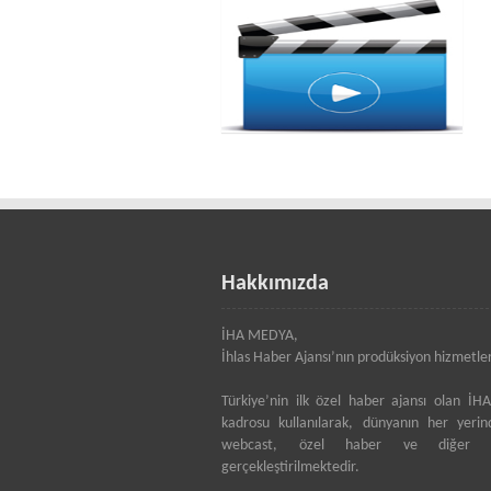
Hakkımızda
İHA MEDYA,
İhlas Haber Ajansı’nın prodüksiyon hizmetle
Türkiye’nin ilk özel haber ajansı olan İH
kadrosu kullanılarak, dünyanın her yerin
webcast, özel haber ve diğer pro
gerçekleştirilmektedir.