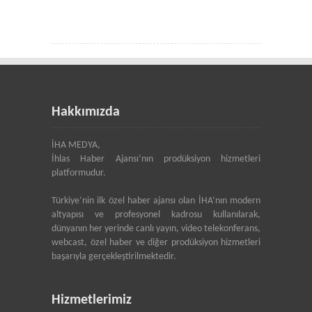
Hakkımızda
İHA MEDYA,
İhlas Haber Ajansı’nın prodüksiyon hizmetleri
platformudur.
Türkiye’nin ilk özel haber ajansı olan İHA’nın modern
altyapısı ve profesyonel kadrosu kullanılarak,
dünyanın her yerinde canlı yayın, video telekonferans,
webcast, özel haber ve diğer prodüksiyon hizmetleri
başarıyla gerçekleştirilmektedir.
Hizmetlerimiz