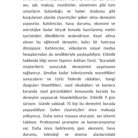
ses, ışık, makyaj, monitörler, yönetmen gibi tüm
unsurların bulunduğu ve haber stüdyosu gibi
kurgulanan alanda ziyaretçiler spiker olma deneyimi
yaşıyorlar. Katılımcılar, hava durumu, ekonomi ve
astrolojiye kadar birçok konuda hazırlanmış metin
içerisinden dilediklerini seslendiriyor. Kayıt altına
alınan bu eğlenceli deneyim, kalıcı bir hatıraya
dönüşüyor. Katılımcılar, videolarını sosyal medya
hesaplarından da sevdikleriyle paylaşabiliyor. Etkinlik
hakkında bilgi veren Yapımcı Aslıhan Türel, ''Buradaki
müşterilerin sunuculuk deneyimini yaşamasını
sağlıyoruz. Şimdiye kadar televizyonda seyrettikleri
sunucuların ne türlü hislerde oldukları, hangi
duyguları hissettikleri, nasıl okudukları ve kamera
karşında nasıl göründükleri konusunda burada bu
deneyimi yaşayarak hissedebiliyorlar. Etkinlik 9 gün
sürüyor. Günde yaklaşık 70 kişi bu deneyimi burada
yaşayabiliyor. Gelen ziyaretçileri önce makyaja
yolluyoruz. Daha sonra masaya oturuyor, ses sistemi
takılıyor. Profesyonel prompter ve kameramanımız
var. Daha önce belirlenmiş spor, ekonomi, hava
durumu, teknoloji ve sinema alanlarındaki