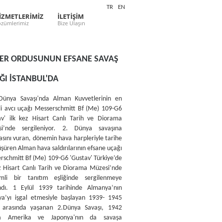
TR
EN
İZMETLERİMİZ
İLETİŞİM
zümlerimiz
Bize Ulaşın
LER ORDUSUNUN EFSANE SAVAŞ
ĞI İSTANBUL'DA
Dünya Savaşı'nda Alman Kuvvetlerinin en
i avcı uçağı Messerschmitt Bf (Me) 109-G6
av' ilk kez Hisart Canlı Tarih ve Diorama
i’nde sergileniyor. 2. Dünya savaşına
sını vuran, dönemin hava harpleriyle tarihe
şüren Alman hava saldırılarının efsane uçağı
rschmitt Bf (Me) 109-G6 'Gustav' Türkiye’de
ez Hisart Canlı Tarih ve Diorama Müzesi’nde
mli bir tanıtım eşliğinde sergilenmeye
ndı. 1 Eylül 1939 tarihinde Almanya’nın
ya’yı işgal etmesiyle başlayan 1939- 1945
rı arasında yaşanan 2.Dünya Savaşı, 1942
nda Amerika ve Japonya'nın da savaşa