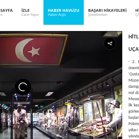
 SAYFA
İZLE
HABER HAVUZU
BAŞARI HİKAYELERİ
H
ım
Canlı Yayın
Haber Arşiv
Şirketlerden
Çö
HİT
UÇA
- 2. 
öneml
'Gust
Müzes
damga
not dü
Messe
ilk k
görke
başla
Polon
yılla
yılı