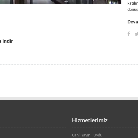
katı
dönüş
Devam
 indir
Hizmetlerimiz
Canlı Yayın - Uydu