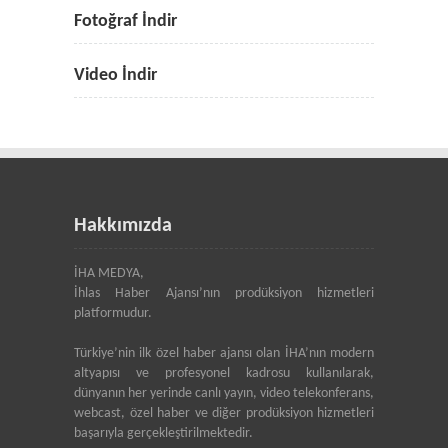
Fotoğraf İndir
Video İndir
Hakkımızda
İHA MEDYA,
İhlas Haber Ajansı’nın prodüksiyon hizmetleri
platformudur.
Türkiye’nin ilk özel haber ajansı olan İHA’nın modern
altyapısı ve profesyonel kadrosu kullanılarak,
dünyanın her yerinde canlı yayın, video telekonferans,
webcast, özel haber ve diğer prodüksiyon hizmetleri
başarıyla gerçekleştirilmektedir.