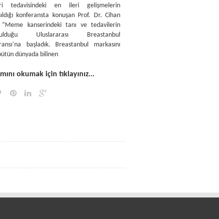
ri tedavisindeki en ileri gelişmelerin
şıldığı konferansta konuşan Prof. Dr. Cihan
 “Meme kanserindeki tanı ve tedavilerin
şulduğu Uluslararası Breastanbul
ransı’na başladık. Breastanbul markasını
bütün dünyada bilinen
ını okumak için tıklayınız...