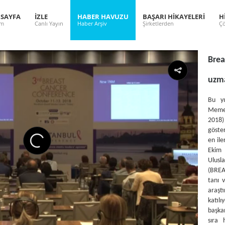
 SAYFA
İZLE
HABER HAVUZU
BAŞARI HİKAYELERİ
H
ım
Canlı Yayın
Haber Arşiv
Şirketlerden
Çö
Brea
uzma
Bu yı
Meme
2018)
göste
en ile
Ekim
Ulusl
(BRE
tanı 
araşt
katıl
başka
sıra 