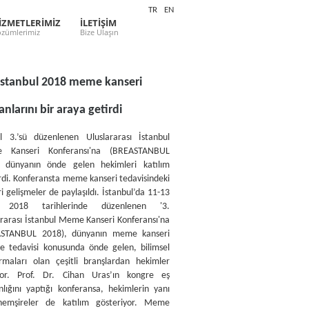
TR
EN
İZMETLERİMİZ
İLETİŞİM
zümlerimiz
Bize Ulaşın
stanbul 2018 meme kanseri
nlarını bir araya getirdi
l 3.’sü düzenlenen Uluslararası İstanbul
 Kanseri Konferansı'na (BREASTANBUL
 dünyanın önde gelen hekimleri katılım
rdi. Konferansta meme kanseri tedavisindeki
ri gelişmeler de paylaşıldı. İstanbul’da 11-13
 2018 tarihlerinde düzenlenen '3.
ararası İstanbul Meme Kanseri Konferansı'na
ASTANBUL 2018), dünyanın meme kanseri
ve tedavisi konusunda önde gelen, bilimsel
ırmaları olan çeşitli branşlardan hekimler
ıyor. Prof. Dr. Cihan Uras’ın kongre eş
nlığını yaptığı konferansa, hekimlerin yanı
hemşireler de katılım gösteriyor. Meme