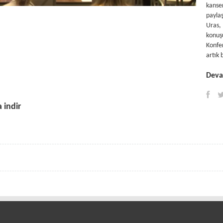
kanse
payla
Uras,
konu
Konfe
artık 
Devam
 indir