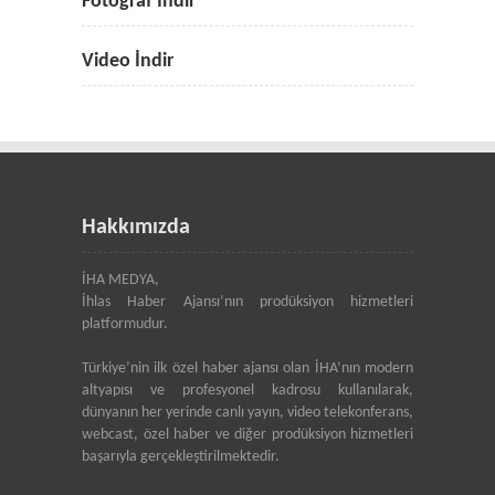
Fotoğraf İndir
Video İndir
Hakkımızda
İHA MEDYA,
İhlas Haber Ajansı’nın prodüksiyon hizmetleri
platformudur.
Türkiye’nin ilk özel haber ajansı olan İHA’nın modern
altyapısı ve profesyonel kadrosu kullanılarak,
dünyanın her yerinde canlı yayın, video telekonferans,
webcast, özel haber ve diğer prodüksiyon hizmetleri
başarıyla gerçekleştirilmektedir.