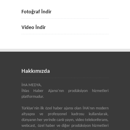
Fotoğraf İndir
Video İndir
Hakkımızda
İHA MEDYA,
İhlas Haber Ajansı’nın prodüksiyon hizmetleri
platformudur.
Türkiye’nin ilk özel haber ajansı olan İHA’nın modern
altyapısı ve profesyonel kadrosu kullanılarak,
dünyanın her yerinde canlı yayın, video telekonferans,
webcast, özel haber ve diğer prodüksiyon hizmetleri