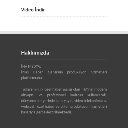
Video İndir
Hakkımızda
İHA MEDYA,
İhlas Haber Ajansı’nın prodüksiyon hizmetleri
platformudur.
Türkiye’nin ilk özel haber ajansı olan İHA’nın modern
altyapısı ve profesyonel kadrosu kullanılarak,
dünyanın her yerinde canlı yayın, video telekonferans,
webcast, özel haber ve diğer prodüksiyon hizmetleri
başarıyla gerçekleştirilmektedir.