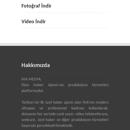
Fotoğraf İndir
Video İndir
Hakkımızda
İHA MEDYA,
İhlas Haber Ajansı’nın prodüksiyon hizmetleri
platformudur.
Türkiye’nin ilk özel haber ajansı olan İHA’nın modern
altyapısı ve profesyonel kadrosu kullanılarak,
dünyanın her yerinde canlı yayın, video telekonferans,
webcast, özel haber ve diğer prodüksiyon hizmetleri
başarıyla gerçekleştirilmektedir.