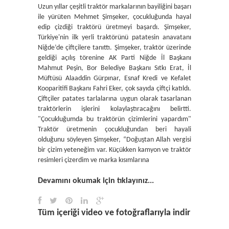
Uzun yıllar çeşitli traktör markalarının bayiliğini başarı
ile yürüten Mehmet Şimşeker, çocukluğunda hayal
edip çizdiği traktörü üretmeyi başardı. Şimşeker,
Türkiye'nin ilk yerli traktörünü patatesin anavatanı
Niğde’de çiftçilere tanıttı. Şimşeker, traktör üzerinde
geldiği açılış törenine AK Parti Niğde İl Başkanı
Mahmut Peşin, Bor Belediye Başkanı Sıtkı Erat, İl
Müftüsü Alaaddin Gürpınar, Esnaf Kredi ve Kefalet
Kooparitifi Başkanı Fahri Eker, çok sayıda çiftçi katıldı.
Çiftçiler patates tarlalarına uygun olarak tasarlanan
traktörlerin işlerini kolaylaştıracağını belirtti.
"Çocukluğumda bu traktörün çizimlerini yapardım"
Traktör üretmenin çocukluğundan beri hayali
olduğunu söyleyen Şimşeker, “Doğuştan Allah vergisi
bir çizim yeteneğim var. Küçükken kamyon ve traktör
resimleri çizerdim ve marka kısımlarına
Devamını okumak için tıklayınız...
Tüm içeriği video ve fotoğraflarıyla indir