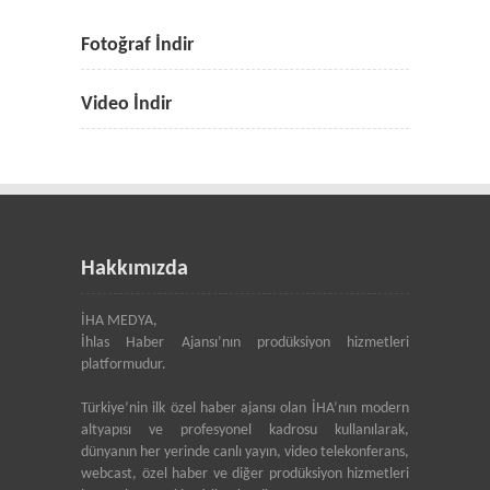
Fotoğraf İndir
Video İndir
Hakkımızda
İHA MEDYA,
İhlas Haber Ajansı’nın prodüksiyon hizmetleri
platformudur.
Türkiye’nin ilk özel haber ajansı olan İHA’nın modern
altyapısı ve profesyonel kadrosu kullanılarak,
dünyanın her yerinde canlı yayın, video telekonferans,
webcast, özel haber ve diğer prodüksiyon hizmetleri