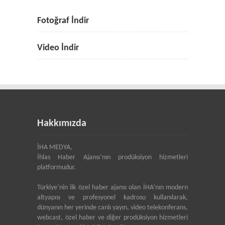
Fotoğraf İndir
Video İndir
Hakkımızda
İHA MEDYA,
İhlas Haber Ajansı’nın prodüksiyon hizmetleri
platformudur.
Türkiye’nin ilk özel haber ajansı olan İHA’nın modern
altyapısı ve profesyonel kadrosu kullanılarak,
dünyanın her yerinde canlı yayın, video telekonferans,
webcast, özel haber ve diğer prodüksiyon hizmetleri