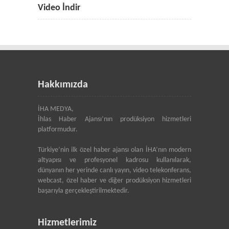
Video İndir
Hakkımızda
İHA MEDYA,
İhlas Haber Ajansı’nın prodüksiyon hizmetleri
platformudur.
Türkiye’nin ilk özel haber ajansı olan İHA’nın modern
altyapısı ve profesyonel kadrosu kullanılarak,
dünyanın her yerinde canlı yayın, video telekonferans,
webcast, özel haber ve diğer prodüksiyon hizmetleri
başarıyla gerçekleştirilmektedir.
Hizmetlerimiz