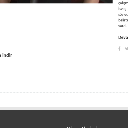
çalışm
İsveç
söyle
belir
vardı.
Devam
 indir