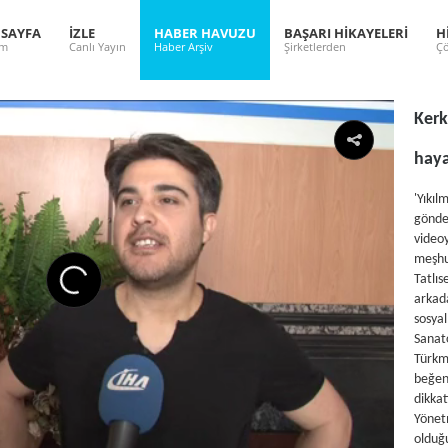
 SAYFA
İZLE
HABER HAVUZU
BAŞARI HİKAYELERİ
H
ım
Canlı Yayın
Haber Arşiv
Şirketlerden
Çö
Kerk
haya
'Yıkıl
gönde
vide
meşh
Tatlıs
arkad
sosya
Sanat
Türkm
beğen
dikk
Yönet
oldu