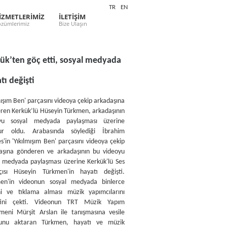
TR
EN
İZMETLERİMİZ
İLETİŞİM
zümlerimiz
Bize Ulaşın
ük’ten göç etti, sosyal medyada
tı değişti
mışım Ben' parçasını videoya çekip arkadaşına
ren Kerkük’lü Hüseyin Türkmen, arkadaşının
oyu sosyal medyada paylaşması üzerine
ur oldu. Arabasında söylediği İbrahim
es'in 'Yıkılmışım Ben' parçasını videoya çekip
aşına gönderen ve arkadaşının bu videoyu
l medyada paylaşması üzerine Kerkük'lü Ses
çısı Hüseyin Türkmen'in hayatı değişti.
en'in videonun sosyal medyada binlerce
i ve tıklama alması müzik yapımcılarını
atini çekti. Videonun TRT Müzik Yapım
meni Mürşit Arslan ile tanışmasına vesile
ğunu aktaran Türkmen, hayatı ve müzik