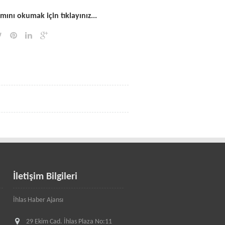
ını okumak için tıklayınız...
İletişim Bilgileri
İhlas Haber Ajansı
29 Ekim Cad. İhlas Plaza No:11