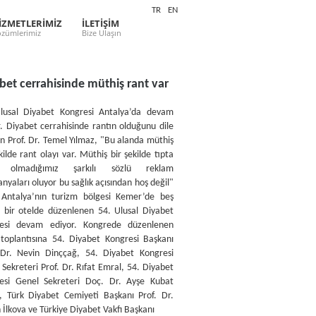
TR
EN
İZMETLERİMİZ
İLETİŞİM
zümlerimiz
Bize Ulaşın
bet cerrahisinde müthiş rant var
lusal Diyabet Kongresi Antalya’da devam
r. Diyabet cerrahisinde rantın olduğunu dile
en Prof. Dr. Temel Yılmaz, "Bu alanda müthiş
kilde rant olayı var. Müthiş bir şekilde tıpta
ık olmadığımız şarkılı sözlü reklam
yaları oluyor bu sağlık açısından hoş değil"
 Antalya’nın turizm bölgesi Kemer’de beş
zlı bir otelde düzenlenen 54. Ulusal Diyabet
esi devam ediyor. Kongrede düzenlenen
 toplantısına 54. Diyabet Kongresi Başkanı
 Dr. Nevin Dinççağ, 54. Diyabet Kongresi
Sekreteri Prof. Dr. Rıfat Emral, 54. Diyabet
esi Genel Sekreteri Doç. Dr. Ayşe Kubat
 Türk Diyabet Cemiyeti Başkanı Prof. Dr.
İlkova ve Türkiye Diyabet Vakfı Başkanı