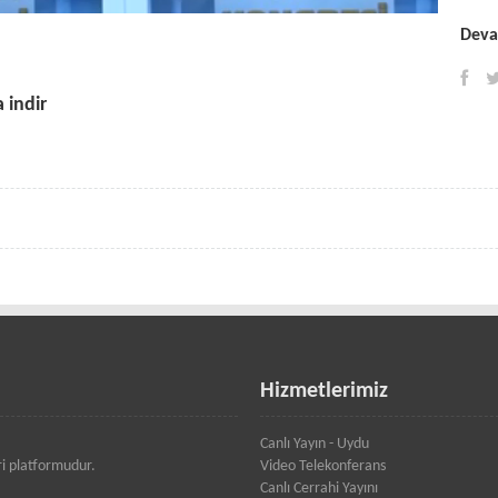
Devam
 indir
Hizmetlerimiz
Canlı Yayın - Uydu
ri platformudur.
Video Telekonferans
Canlı Cerrahi Yayını