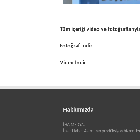
Tüm içeriği video ve fotoğraflarıyla
Fotoğraf İndir
Video İndir
Hakkımızda
İHA MEDYA,
İhlas Haber Ajansı’nın prodüksiyon hizmetle