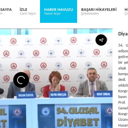
 SAYFA
İZLE
HABER HAVUZU
BAŞARI HİKAYELERİ
H
ım
Canlı Yayın
Haber Arşiv
Şirketlerden
Çö
Diya
54. U
ediyo
getir
bir şe
alış
kampan
dedi.
yıldı
Kongr
basın
Prof.
Genel 
Kongr
Üzüm,
Hasan 