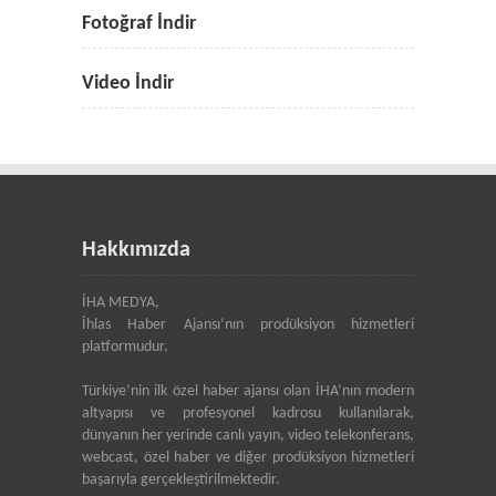
Fotoğraf İndir
Video İndir
Hakkımızda
İHA MEDYA,
İhlas Haber Ajansı’nın prodüksiyon hizmetleri
platformudur.
Türkiye’nin ilk özel haber ajansı olan İHA’nın modern
altyapısı ve profesyonel kadrosu kullanılarak,
dünyanın her yerinde canlı yayın, video telekonferans,
webcast, özel haber ve diğer prodüksiyon hizmetleri
başarıyla gerçekleştirilmektedir.