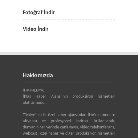
Fotoğraf İndir
Video İndir
Hakkımızda
İHA MEDYA,
İhlas Haber Ajansı’nın prodüksiyon hizmetleri
platformudur.
Türkiye’nin ilk özel haber ajansı olan İHA’nın modern
altyapısı ve profesyonel kadrosu kullanılarak,
dünyanın her yerinde canlı yayın, video telekonferans,
webcast, özel haber ve diğer prodüksiyon hizmetleri