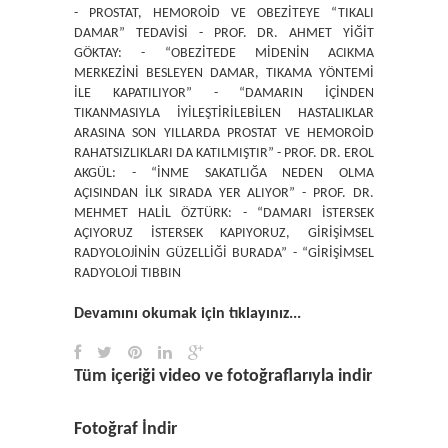
- PROSTAT, HEMOROİD VE OBEZİTEYE “TIKALI
DAMAR” TEDAVİSİ - PROF. DR. AHMET YİĞİT
GÖKTAY: - “OBEZİTEDE MİDENİN ACIKMA
MERKEZİNİ BESLEYEN DAMAR, TIKAMA YÖNTEMİ
İLE KAPATILIYOR” - “DAMARIN İÇİNDEN
TIKANMASIYLA İYİLEŞTİRİLEBİLEN HASTALIKLAR
ARASINA SON YILLARDA PROSTAT VE HEMOROİD
RAHATSIZLIKLARI DA KATILMIŞTIR” - PROF. DR. EROL
AKGÜL: - “İNME SAKATLIĞA NEDEN OLMA
AÇISINDAN İLK SIRADA YER ALIYOR” - PROF. DR.
MEHMET HALİL ÖZTÜRK: - “DAMARI İSTERSEK
AÇIYORUZ İSTERSEK KAPIYORUZ, GİRİŞİMSEL
RADYOLOJİNİN GÜZELLİĞİ BURADA” - “GİRİŞİMSEL
RADYOLOJİ TIBBIN
Devamını okumak için tıklayınız...
Tüm içeriği video ve fotoğraflarıyla indir
Fotoğraf İndir