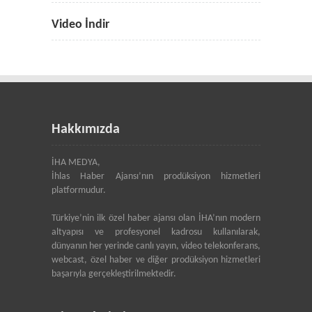
Video İndir
Hakkımızda
İHA MEDYA,
İhlas Haber Ajansı’nın prodüksiyon hizmetleri
platformudur.
Türkiye’nin ilk özel haber ajansı olan İHA’nın modern
altyapısı ve profesyonel kadrosu kullanılarak,
dünyanın her yerinde canlı yayın, video telekonferans,
webcast, özel haber ve diğer prodüksiyon hizmetleri
başarıyla gerçekleştirilmektedir.