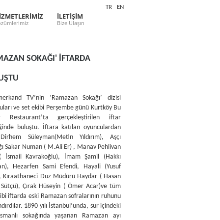
TR
EN
İZMETLERİMİZ
İLETİŞİM
zümlerimiz
Bize Ulaşın
MAZAN SOKAĞI' İFTARDA
UŞTU
erkand TV’nin ‘Ramazan Sokağı’ dizisi
uları ve set ekibi Perşembe günü Kurtköy Bu
 Restaurant’ta gerçekleştirilen iftar
inde buluştu. İftara katılan oyunculardan
Dirhem Süleyman(Metin Yıldırım), Aşçı
ı Sakar Numan ( M.Ali Er) , Manav Pehlivan
( İsmail Kavrakoğlu), İmam Şamil (Hakkı
n), Hezarfen Sami Efendi, Hayali (Yusuf
, Kıraathaneci Duz Müdürü Haydar ( Hasan
 Sütçü), Çırak Hüseyin ( Ömer Acar)ve tüm
ibi iftarda eski Ramazan sofralarının ruhunu
dırdılar. 1890 yılı İstanbul’unda, sur içindeki
Osmanlı sokağında yaşanan Ramazan ayı