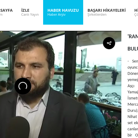
 SAYFA
İZLE
HABER HAVUZU
BAŞARI HİKAYELERİ
H
ım
Canlı Yayın
Haber Arşiv
Şirketlerden
Çö
'RA
BUL
- Sem
oyunc
Döner
yemeğ
Aşçı 
Yamağ
İsmet
Merca
Duru)
Nihat
set ek
canlan
bir 