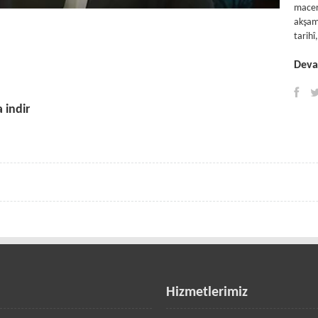
macer
akşam
tarih
Devam
 indir
Hizmetlerimiz