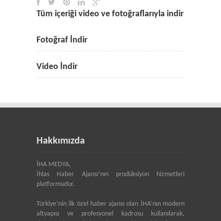
Tüm içeriği video ve fotoğraflarıyla indir
Fotoğraf İndir
Video İndir
Hakkımızda
İHA MEDYA,
İhlas Haber Ajansı’nın prodüksiyon hizmetleri
platformudur.
Türkiye’nin ilk özel haber ajansı olan İHA’nın modern
altyapısı ve profesyonel kadrosu kullanılarak,