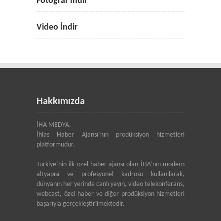
Fotoğraf İndir
Video İndir
Hakkımızda
İHA MEDYA,
İhlas Haber Ajansı’nın prodüksiyon hizmetleri
platformudur.
Türkiye’nin ilk özel haber ajansı olan İHA’nın modern
altyapısı ve profesyonel kadrosu kullanılarak,
dünyanın her yerinde canlı yayın, video telekonferans,
webcast, özel haber ve diğer prodüksiyon hizmetleri
başarıyla gerçekleştirilmektedir.