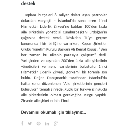
destek
- Toplam bütçeleri 8 milyar doları aşan patronlar
dolardan vazgeçti - İstanbul’da sona eren 1'inci
Hizmetkâr Liderlik Zirvesi’ne katılan 100’den fazla
aile şirketinin yöneticisi Cumhurbaşkanı Erdoğan’ın
çağrısına destek verdi. Dövizden TL’ye geçme
konusunda fikir birliğine varılırken, Kopuz Şirketler
Grubu Yönetim Kurulu Başkanı Ali Kemal Kopuz, “Ben
her zaman bu ülkenin parasıyla çalışırım” dedi.
Yurtiçinden ve dışından 200’den fazla aile şirketinin
yöneticileri ve genç varislerinin buluştuğu 1'inci
Hizmetkâr Liderlik Zirvesi, görkemli bir törenle son
buldu. Değer Danışmanlık tarafından İstanbul’da
hafta sonu düzenlenen “Aile şirketlerinin gençleri
buluşuyor” temalı zirvede, güçlü bir Türkiye için güçlü
aile şirketlerinin olması gerektiğine vurgu yapıldı.
Zirvede aile şirketlerinin 1'inci
Devamını okumak için tıklayınız...