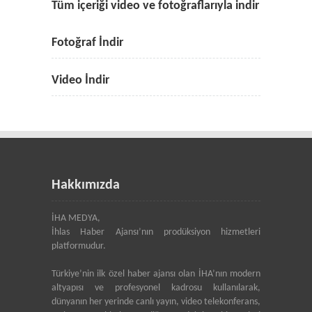
Tüm içeriği video ve fotoğraflarıyla indir
Fotoğraf İndir
Video İndir
Hakkımızda
İHA MEDYA,
İhlas Haber Ajansı’nın prodüksiyon hizmetleri
platformudur.
Türkiye’nin ilk özel haber ajansı olan İHA’nın modern
altyapısı ve profesyonel kadrosu kullanılarak,
dünyanın her yerinde canlı yayın, video telekonferans,