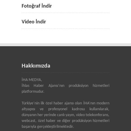
Fotoğraf İndir
Video İndir
Hakkımızda
İHA MEDYA,
İhlas Haber Ajansı’nın prodüksiyon hizmetleri
platformudur.
Türkiye’nin ilk özel haber ajansı olan İHA’nın modern
altyapısı ve profesyonel kadrosu kullanılarak,
dünyanın her yerinde canlı yayın, video telekonferans,
webcast, özel haber ve diğer prodüksiyon hizmetleri
başarıyla gerçekleştirilmektedir.