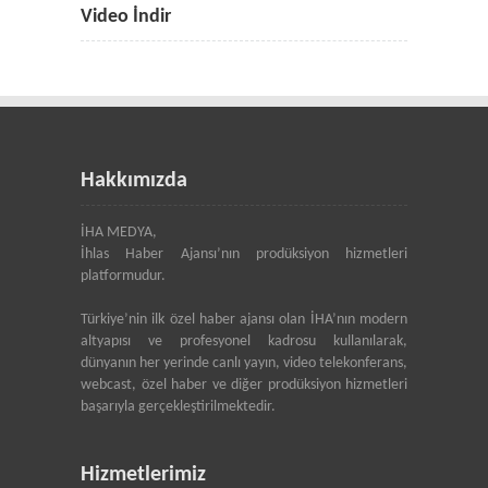
Video İndir
Hakkımızda
İHA MEDYA,
İhlas Haber Ajansı’nın prodüksiyon hizmetleri
platformudur.
Türkiye’nin ilk özel haber ajansı olan İHA’nın modern
altyapısı ve profesyonel kadrosu kullanılarak,
dünyanın her yerinde canlı yayın, video telekonferans,
webcast, özel haber ve diğer prodüksiyon hizmetleri
başarıyla gerçekleştirilmektedir.
Hizmetlerimiz