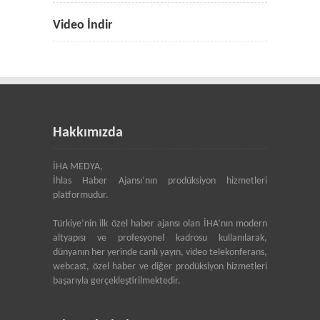
Video İndir
Hakkımızda
İHA MEDYA,
İhlas Haber Ajansı’nın prodüksiyon hizmetleri
platformudur.
Türkiye’nin ilk özel haber ajansı olan İHA’nın modern
altyapısı ve profesyonel kadrosu kullanılarak,
dünyanın her yerinde canlı yayın, video telekonferans,
webcast, özel haber ve diğer prodüksiyon hizmetleri
başarıyla gerçekleştirilmektedir.