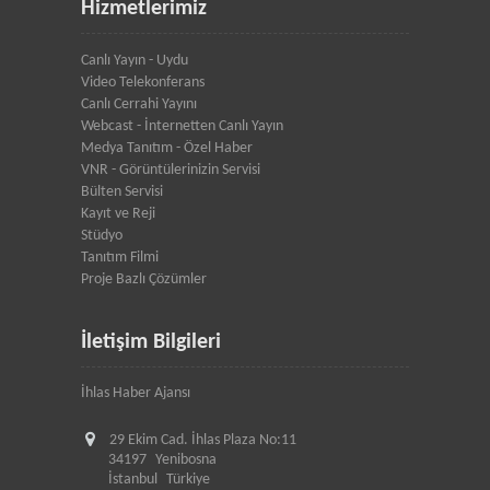
Hizmetlerimiz
Canlı Yayın - Uydu
Video Telekonferans
Canlı Cerrahi Yayını
Webcast - İnternetten Canlı Yayın
Medya Tanıtım - Özel Haber
VNR - Görüntülerinizin Servisi
Bülten Servisi
Kayıt ve Reji
Stüdyo
Tanıtım Filmi
Proje Bazlı Çözümler
İletişim Bilgileri
İhlas Haber Ajansı
29 Ekim Cad. İhlas Plaza No:11
34197
Yenibosna
İstanbul
Türkiye