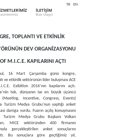
TR
EN
İZMETLERİMİZ
İLETİŞİM
zümlerimiz
Bize Ulaşın
GRE, TOPLANTI VE ETKİNLİK
TÖRÜNÜN DEV ORGANİZASYONU
OF M.I.C.E. KAPILARINI AÇTI
nbul, 16 Mart Çarşamba günü kongre,
tı ve etkinlik sektörünün lider buluşması ACE
I.C.E. Exibition 2016’nın kapılarını açtı.
ye’nin tek, dünyanın ise en büyük üçüncü
(Meeting, Incentive, Congress, Events)
na Turizm Medya Grubu’nun yaptığı anket
ması damga vurdu. Fuarın açılış konuşmasını
n Turizm Medya Grubu Başkanı Volkan
an, MICE sektöründen 400 firmanın
ımıyla gerçekleştirilen anket sonuçlarını
ştı. Bu sonuçlara göre geçtiğimiz yıl,