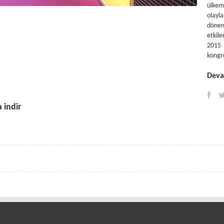
ülkem
olayl
döne
etkil
2015 
kongre
Devam
 indir