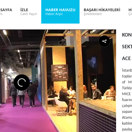
 SAYFA
İZLE
HABER HAVUZU
BAŞARI HİKAYELERİ
H
ım
Canlı Yayın
Haber Arşiv
Şirketlerden
Çö
KON
SEK
ACE 
İsta
toplan
of M.
Türki
MICE 
fuarı
çalış
yapa
Atam
katıl
payla